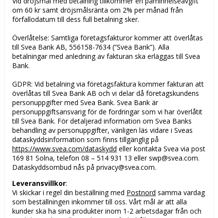
Vid dröjsmål med betalning tillkommer en påminnelseavgift
om 60 kr samt dröjsmålsränta om 2% per månad från
förfallodatum till dess full betalning sker.
Överlåtelse: Samtliga företagsfakturor kommer att överlåtas
till Svea Bank AB, 556158-7634 (”Svea Bank”). Alla
betalningar med anledning av fakturan ska erläggas till Svea
Bank.
GDPR: Vid betalning via företagsfaktura kommer fakturan att
överlåtas till Svea Bank AB och vi delar då företagskundens
personuppgifter med Svea Bank. Svea Bank är
personuppgiftsansvarig för de fordringar som vi har överlåtit
till Svea Bank. För detaljerad information om Svea Banks
behandling av personuppgifter, vänligen läs vidare i Sveas
dataskyddsinformation som finns tillgänglig på
https://www.svea.com/dataskydd
eller kontakta Svea via post
169 81 Solna, telefon 08 – 514 931 13 eller swp@svea.com.
Dataskyddsombud nås på privacy@svea.com.
Leveransvillkor
:
Vi skickar i regel din beställning med
Postnord
samma vardag
som beställningen inkommer till oss. Vårt mål är att alla
kunder ska ha sina produkter inom 1-2 arbetsdagar från och