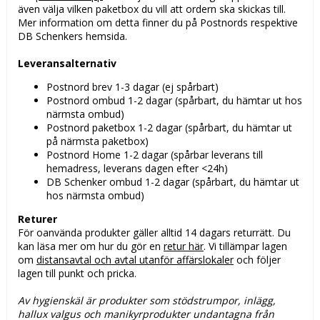
även välja vilken paketbox du vill att ordern ska skickas till.
Mer information om detta finner du på Postnords respektive
DB Schenkers hemsida.
Leveransalternativ
Postnord brev 1-3 dagar (ej spårbart)
Postnord ombud 1-2 dagar (spårbart, du hämtar ut hos
närmsta ombud)
Postnord paketbox 1-2 dagar (spårbart, du hämtar ut
på närmsta paketbox)
Postnord Home 1-2 dagar (spårbar leverans till
hemadress, leverans dagen efter <24h)
DB Schenker ombud 1-2 dagar (spårbart, du hämtar ut
hos närmsta ombud)
Returer
För oanvända produkter gäller alltid 14 dagars returrätt. Du
kan läsa mer om hur du gör en
retur här
. Vi tillämpar lagen
om
distansavtal och avtal utanför affärslokaler
och följer
lagen till punkt och pricka.
Av hygienskäl är produkter som stödstrumpor, inlägg,
hallux valgus och manikyrprodukter undantagna från