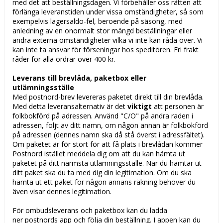
med det att beställningsdagen. Vi förbehåller oss rätten att
förlänga leveranstiden under vissa omständigheter, så som
exempelvis lagersaldo-fel, beroende på säsong, med
anledning av en onormalt stor mängd beställningar eller
andra externa omständigheter vilka vi inte kan råda över. Vi
kan inte ta ansvar för förseningar hos speditören. Fri frakt
råder för alla ordrar över 400 kr.
Leverans till brevlåda, paketbox eller
utlämningsställe
Med postnord-brev levereras paketet direkt till din brevlåda.
Med detta leveransalternativ är det
viktigt
att personen är
folkbokförd på adressen. Använd "C/O" på andra raden i
adressen, följt av ditt namn, om någon annan är folkbokförd
på adressen (dennes namn ska då stå överst i adressfältet).
Om paketet är för stort för att få plats i brevlådan kommer
Postnord istället meddela dig om att du kan hämta ut
paketet på ditt närmsta utlämningsställe. När du hämtar ut
ditt paket ska du ta med dig din legitimation. Om du ska
hämta ut ett paket för någon annans räkning behöver du
även visar dennes legitimation.
För ombudsleverans och paketbox kan du ladda
ner
postnords app
och följa din beställning. I appen kan du