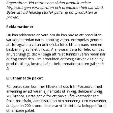
ångerrätten. Vid retur av en sådan produkt måste
förpackningen vara obruten och produkten helt oanvänd.
Bytesrätt vid felaktig storlek gäller ej om produkten är
provad.
Reklamationer
Du kan reklamera en vara om du kan påvisa att produkten
var sönder redan när du mottog varan, exempelvis genom
att fotografera varan och skicka fotot tillsammans med en
beskrivning av felet till oss. Vi ansvarar bara för felet om det
är ursprungligt, det vill säga att felet funnits i varan redan när
du tog emot den. Om produkten är trasig skickar vi ut en ny
produkt till dig, kostnadsfritt. Reklammationsrätten gäller i 3
år
Ej uthämtade paket
För paket som kommer tillbaka till oss från Postnord, med
anledning av att varan ej hämtats ut av dig, debiterar vi dig
200 kronor. Detta gör vi för att täcka våra kostnader för
frakt, returfrakt, administration och hantering. Om varuvärdet
är lägre än 200 kronor debiterar vi istället hela beloppet för ej
uthämtade paket.