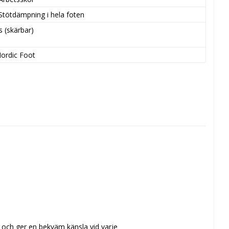
Stötdämpning i hela foten
 (skärbar)

ordic Foot
 och ger en bekväm känsla vid varje 