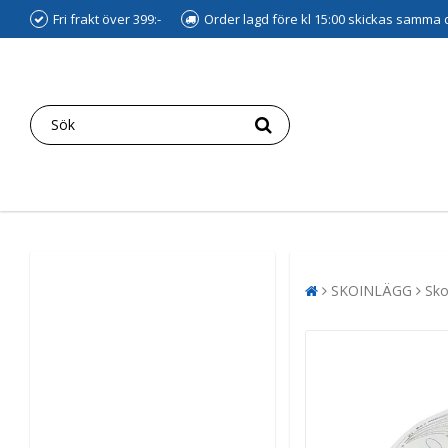
Fri frakt över 399:-
Order lagd före kl 15:00 skickas samma
SKOINLÄGG
Sko