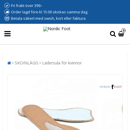
Fri frakt över 399:-
Order lagd före kl 15:00 skickas samma dag
Betala säkert med swish, kort eller faktura
0
SKOINLÄGG
Lädersula för kvinnor