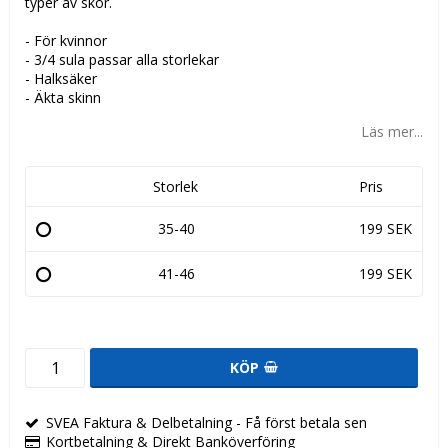
typer av skor.
- För kvinnor
- 3/4 sula passar alla storlekar
- Halksäker
- Äkta skinn
Läs mer...
Storlek
Pris
35-40
199 SEK
41-46
199 SEK
KÖP
SVEA Faktura & Delbetalning - Få först betala sen
Kortbetalning & Direkt Banköverföring