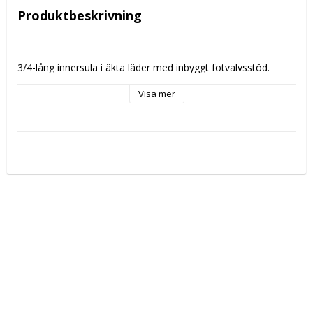
Produktbeskrivning
3/4-lång innersula i äkta läder med inbyggt fotvalvsstöd. 
Sulan är tillverkad av latex och skinn, vilket ger en bekväm 
känsla och halksäker passform. Den tjocka latexbasen bidrar 
Visa mer
till extra stötdämpning, medan läderytan håller fötterna torra 
och fräscha hela dagen.
Egenskaper
-3/4-längd – passar de flesta skor
-Fotvalvsstöd för stabil passform
-Mjuk latexbas för komfort och stötdämpning
-Ovansida i äkta läder som andas
-Perfekt för skinnskor och vardagsskor
Design och användning
Den kortare designen gör sulan enkel att använda i trånga 
eller eleganta skor där fullängdsinlägg inte får plats. 
Kombinationen av latex och skinn ger både stöd och komfort 
vid längre promenader eller stående arbete.