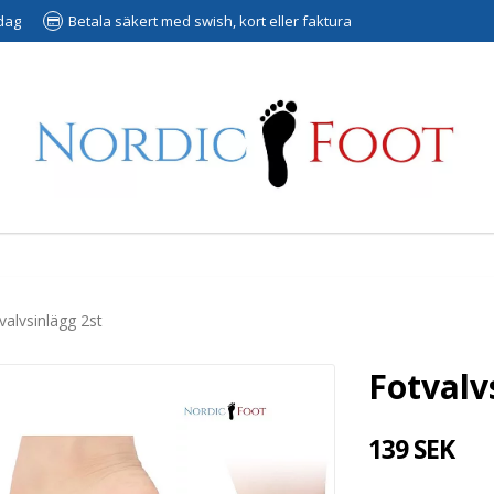
 dag
Betala säkert med swish, kort eller faktura
valvsinlägg 2st
Fotvalv
139 SEK