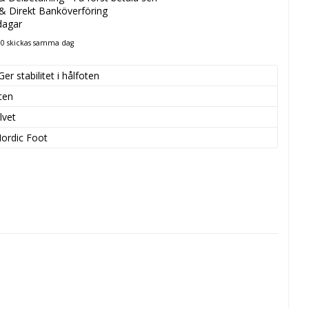
 & Direkt Banköverföring
dagar
:00 skickas samma dag
Ger stabilitet i hålfoten
ten
lvet
ordic Foot