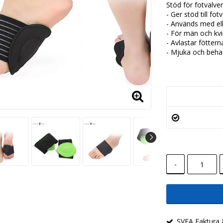
Stöd för fotvalve
- Ger stöd till fot
- Används med el
- För män och kv
- Avlastar föttern
- Mjuka och beha
-
SVEA Faktura &