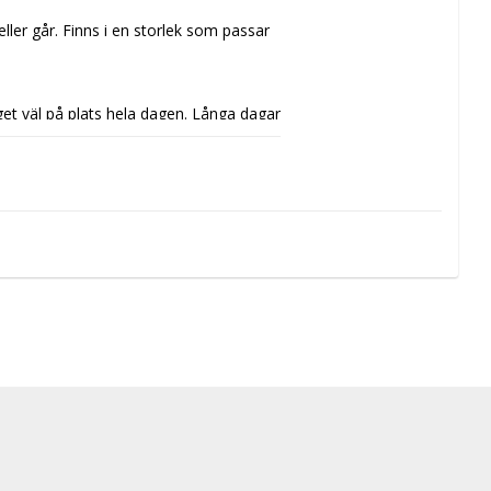
ller går. 
Finns i en storlek som passar 
get väl på plats hela dagen. 
Långa dagar 
vändas med eller utan strumpor och 
 
 du har din leverans nästkommande 
alt direkt i din brevlåda. Får paketet 
MS eller brev.