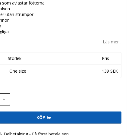
n som avlastar fötterna.
valven
ler utan strumpor
innor
a
gliga
Läs mer...
Storlek
Pris
One size
139 SEK
+
KÖP
 Delbetalning - Få först betala sen