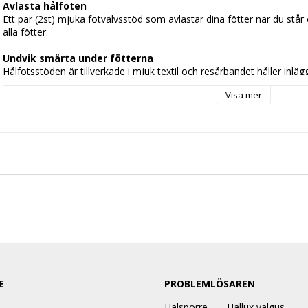
Avlasta hålfoten
Ett par (2st) mjuka fotvalvsstöd som avlastar dina fötter när du står e
alla fötter. 
Undvik smärta under fötterna
Hålfotsstöden är tillverkade i mjuk textil och resårbandet håller inläg
gående eller stående kan göra fötterna trötta. 
Fotvalvsstöden kan an
Visa mer
rekommenderas att användas för att minska smärta under hålfoten.
 Storlek
 One size
Frakt
Fraktavgift 39 kronor. Fri frakt över 399 kronor.
Leveranstid 1-2 dagar
Alla beställningar innan 15.00 skickas idag. Det innebär normalt att
arbetsdag.
Leverans
E
PROBLEMLÖSAREN
Vi skickar alla paket med Postnord & våra försändelser levereras norm
inte plats hamnar det på ditt närmsta postombud och aviseras via S
Hälsporre
Hallux valgus