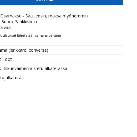
 Osamaksu - Saat ensin, maksa myöhemmin
 Suora Pankkisiirto
päivää
t tilaukset lähetetään samana päivänä
ämä (lenkkarit, converse)
c Foot
Iskunvaimennus etujalkaterässä
tujalkaterä