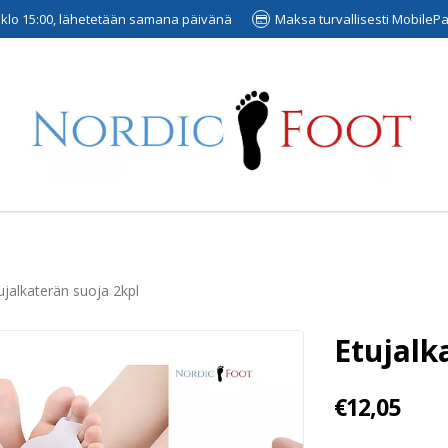
n klo 15:00, lähetetään samana päivänä
Maksa turvallisesti MobilePayl
ujalkaterän suoja 2kpl
Etujalk
€12,05