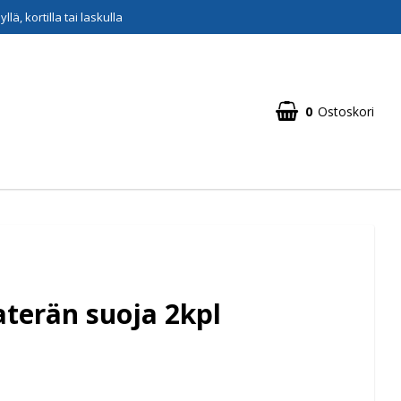
lä, kortilla tai laskulla
0
Ostoskori
aterän suoja 2kpl