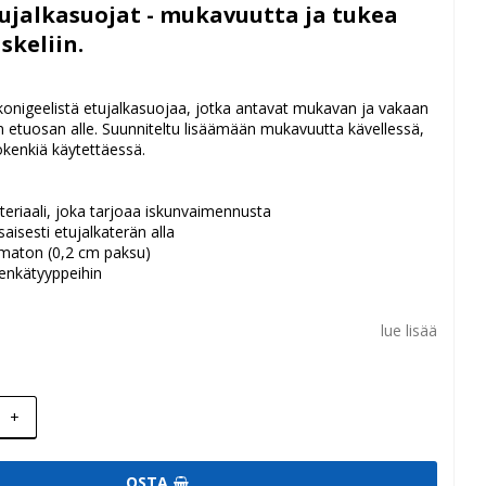
tujalkasuojat - mukavuutta ja tukea
skeliin.
konigeelistä etujalkasuojaa, jotka antavat mukavan ja vakaan
n etuosan alle. Suunniteltu lisäämään mukavuutta kävellessä,
okenkiä käytettäessä.
eriaali, joka tarjoaa iskunvaimennusta
aisesti etujalkaterän alla
maton (0,2 cm paksu)
kenkätyyppeihin
lue lisää
+
OSTA