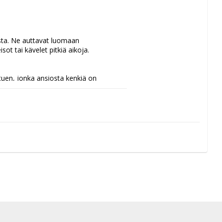
sta. Ne auttavat luomaan 
 tai kävelet pitkiä aikoja.
uen, jonka ansiosta kenkiä on 
aleihin tai arkikenkiin.