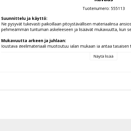
Tuotenumero: 555113
Suunnittelu ja käyttö:
Ne pysyvät tukevasti paikoillaan pitoystävällisen materiaalinsa ansio
pehmeämmän tuntuman askeleeseen ja lisäävät mukavuutta, kun seisot
Mukavuutta arkeen ja juhlaan:
Joustava geelimateriaali muotoutuu jalan mukaan ja antaa tasaisen t
mukavampi käyttää koko päivän. Sopii täydellisesti korkokenkiin, sanda
Näytä lisää
 Koko
Yksi koko