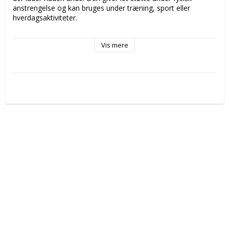
anstrengelse og kan bruges under træning, sport eller 
hverdagsaktiviteter.
Anvendelse:
Vis mere
Ideel til sport, løb, gymnastik og andre bevægelsesintensive 
aktiviteter. Lad tapen sidde på i op til 3-4 dage, før du fjerner 
den.